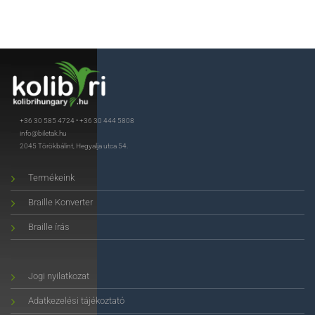
+36 30 585 4724
•
+36 30 444 5808
info@biletak.hu
2045 Törökbálint, Hegyalja utca 54.
Termékeink
Braille Konverter
Braille írás
Jogi nyilatkozat
Adatkezelési tájékoztató