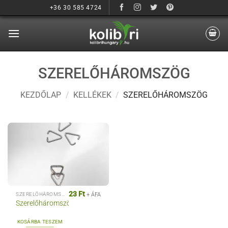
Ugrás
+36 30 585 4724
a
tartalomra
SZERELŐHÁROMSZÖG
KEZDŐLAP
/
KELLÉKEK
/
SZERELŐHÁROMSZÖG
23
Ft
+ ÁFA
SZERELŐHÁROMSZÖG
Szerelőháromszög
KOSÁRBA TESZEM