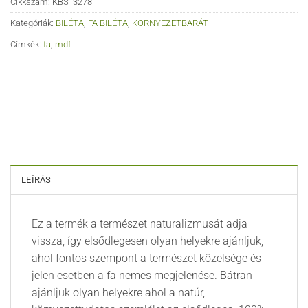
Cikkszám:
KBS_3278
Kategóriák:
BILÉTA
,
FA BILÉTA
,
KÖRNYEZETBARÁT
Címkék:
fa
,
mdf
LEÍRÁS
Ez a termék a természet naturalizmusát adja
vissza, így elsődlegesen olyan helyekre ajánljuk,
ahol fontos szempont a természet közelsége és
jelen esetben a fa nemes megjelenése. Bátran
ajánljuk olyan helyekre ahol a natúr,