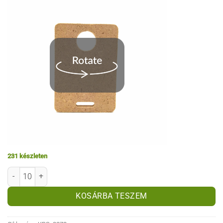
231 készleten
MDF fa biléta - 35x50 - v2 mennyiség
KOSÁRBA TESZEM