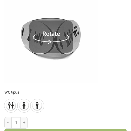
WC tipus
Alumínium kulcskolonc - WC - ovális mennyiség