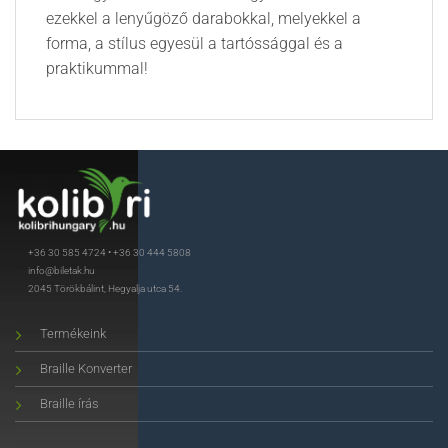
ezekkel a lenyűgöző darabokkal, melyekkel a
forma, a stílus egyesül a tartóssággal és a
praktikummal!
+36 30 585 4724
•
+36 30 444 5808
info@biletak.hu
2045 Törökbálint, Hegyalja utca 54.
Termékeink
Braille Konverter
Braille írás