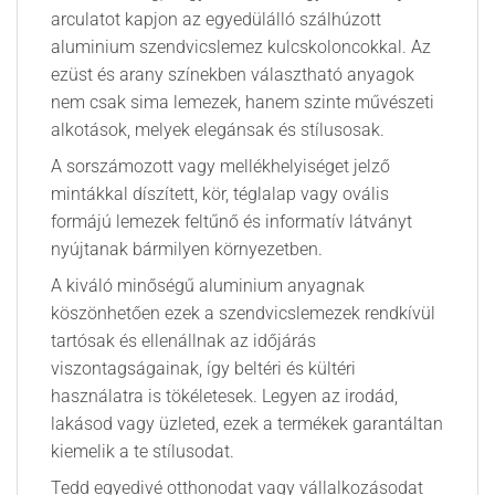
arculatot kapjon az egyedülálló szálhúzott
aluminium szendvicslemez kulcskoloncokkal. Az
ezüst és arany színekben választható anyagok
nem csak sima lemezek, hanem szinte művészeti
alkotások, melyek elegánsak és stílusosak.
A sorszámozott vagy mellékhelyiséget jelző
mintákkal díszített, kör, téglalap vagy ovális
formájú lemezek feltűnő és informatív látványt
nyújtanak bármilyen környezetben.
A kiváló minőségű aluminium anyagnak
köszönhetően ezek a szendvicslemezek rendkívül
tartósak és ellenállnak az időjárás
viszontagságainak, így beltéri és kültéri
használatra is tökéletesek. Legyen az irodád,
lakásod vagy üzleted, ezek a termékek garantáltan
kiemelik a te stílusodat.
Tedd egyedivé otthonodat vagy vállalkozásodat