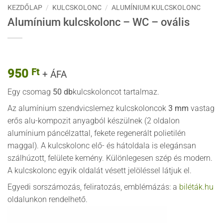
KEZDŐLAP
/
KULCSKOLONC
/
ALUMÍNIUM KULCSKOLONC
Alumínium kulcskolonc – WC – ovális
950
Ft
+ ÁFA
Egy csomag
50 db
kulcskoloncot tartalmaz.
Az alumínium szendvicslemez kulcskoloncok
3 mm
vastag
erős alu-kompozit anyagból készülnek (2 oldalon
alumínium páncélzattal, fekete regenerált polietilén
maggal). A kulcskolonc elő- és hátoldala is elegánsan
szálhúzott, felülete kemény. Különlegesen szép és modern.
A kulcskolonc egyik oldalát vésett jelöléssel látjuk el.
Egyedi sorszámozás, feliratozás, emblémázás: a
biléták.hu
oldalunkon rendelhető.