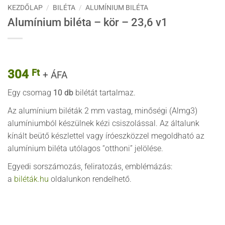
KEZDŐLAP
/
BILÉTA
/
ALUMÍNIUM BILÉTA
Alumínium biléta – kör – 23,6 v1
304
Ft
+ ÁFA
Egy csomag
10 db
bilétát tartalmaz.
Az alumínium biléták 2 mm vastag, minőségi (Almg3)
alumíniumból készülnek kézi csiszolással. Az általunk
kínált beütő készlettel vagy íróeszközzel megoldható az
alumínium biléta utólagos “otthoni” jelölése.
Egyedi sorszámozás, feliratozás, emblémázás:
a
biléták.hu
oldalunkon rendelhető.