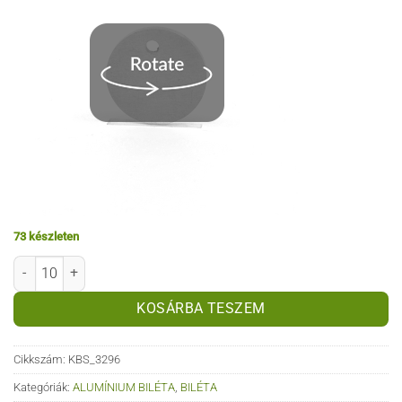
73 készleten
Alumínium biléta - kör - 23,6 v1 mennyiség
KOSÁRBA TESZEM
Cikkszám:
KBS_3296
Kategóriák:
ALUMÍNIUM BILÉTA
,
BILÉTA