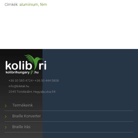
Címkék:
alumínium
,
fém
+36 30 585 4724
•
+36 30 444 5808
info@biletak.hu
2045 Törökbálint, Hegyalja utca 54.
Termékeink
Braille Konverter
Braille írás